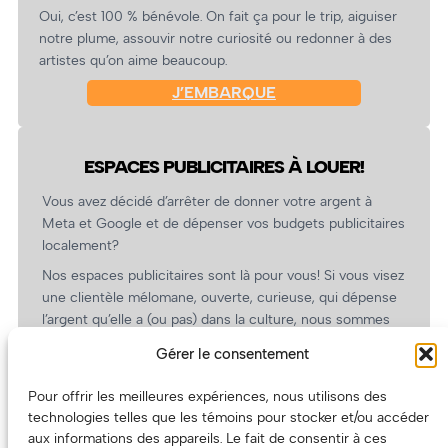
Oui, c’est 100 % bénévole. On fait ça pour le trip, aiguiser
notre plume, assouvir notre curiosité ou redonner à des
artistes qu’on aime beaucoup.
J’EMBARQUE
ESPACES PUBLICITAIRES À LOUER!
Vous avez décidé d’arrêter de donner votre argent à
Meta et Google et de dépenser vos budgets publicitaires
localement?
Nos espaces publicitaires sont là pour vous! Si vous visez
une clientèle mélomane, ouverte, curieuse, qui dépense
l’argent qu’elle a (ou pas) dans la culture, nous sommes
un partenaire de choix. En plus, on coûte pas cher!
Gérer le consentement
On prépare une grille tarifaire intéressante et on vous
revient.
Pour offrir les meilleures expériences, nous utilisons des
technologies telles que les témoins pour stocker et/ou accéder
(Oui, on va avoir des tarifs spéciaux pour vous, les
aux informations des appareils. Le fait de consentir à ces
artistes!)