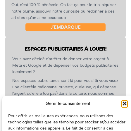
Oui, c’est 100 % bénévole. On fait ça pour le trip, aiguiser
notre plume, assouvir notre curiosité ou redonner à des
artistes qu’on aime beaucoup.
J’EMBARQUE
ESPACES PUBLICITAIRES À LOUER!
Vous avez décidé d’arrêter de donner votre argent à
Meta et Google et de dépenser vos budgets publicitaires
localement?
Nos espaces publicitaires sont là pour vous! Si vous visez
une clientèle mélomane, ouverte, curieuse, qui dépense
l’argent qu’elle a (ou pas) dans la culture, nous sommes
un partenaire de choix. En plus, on coûte pas cher!
Gérer le consentement
On prépare une grille tarifaire intéressante et on vous
revient.
Pour offrir les meilleures expériences, nous utilisons des
technologies telles que les témoins pour stocker et/ou accéder
(Oui, on va avoir des tarifs spéciaux pour vous, les
aux informations des appareils. Le fait de consentir à ces
artistes!)