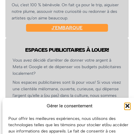
Oui, c’est 100 % bénévole. On fait ça pour le trip, aiguiser
notre plume, assouvir notre curiosité ou redonner à des
artistes qu’on aime beaucoup.
J’EMBARQUE
ESPACES PUBLICITAIRES À LOUER!
Vous avez décidé d’arrêter de donner votre argent à
Meta et Google et de dépenser vos budgets publicitaires
localement?
Nos espaces publicitaires sont là pour vous! Si vous visez
une clientèle mélomane, ouverte, curieuse, qui dépense
l’argent qu’elle a (ou pas) dans la culture, nous sommes
un partenaire de choix. En plus, on coûte pas cher!
Gérer le consentement
On prépare une grille tarifaire intéressante et on vous
revient.
Pour offrir les meilleures expériences, nous utilisons des
technologies telles que les témoins pour stocker et/ou accéder
(Oui, on va avoir des tarifs spéciaux pour vous, les
aux informations des appareils. Le fait de consentir à ces
artistes!)