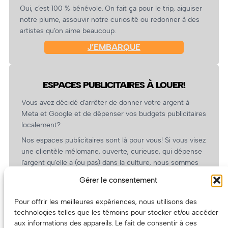
Oui, c’est 100 % bénévole. On fait ça pour le trip, aiguiser
notre plume, assouvir notre curiosité ou redonner à des
artistes qu’on aime beaucoup.
J’EMBARQUE
ESPACES PUBLICITAIRES À LOUER!
Vous avez décidé d’arrêter de donner votre argent à
Meta et Google et de dépenser vos budgets publicitaires
localement?
Nos espaces publicitaires sont là pour vous! Si vous visez
une clientèle mélomane, ouverte, curieuse, qui dépense
l’argent qu’elle a (ou pas) dans la culture, nous sommes
un partenaire de choix. En plus, on coûte pas cher!
Gérer le consentement
On prépare une grille tarifaire intéressante et on vous
revient.
Pour offrir les meilleures expériences, nous utilisons des
technologies telles que les témoins pour stocker et/ou accéder
(Oui, on va avoir des tarifs spéciaux pour vous, les
aux informations des appareils. Le fait de consentir à ces
artistes!)