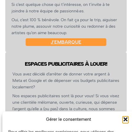
Si c’est quelque chose qui t’intéresse, on t’invite à te
joindre à notre équipe de passionné.es.
Oui, c’est 100 % bénévole. On fait ça pour le trip, aiguiser
notre plume, assouvir notre curiosité ou redonner à des
artistes qu’on aime beaucoup.
J’EMBARQUE
ESPACES PUBLICITAIRES À LOUER!
Vous avez décidé d’arrêter de donner votre argent à
Meta et Google et de dépenser vos budgets publicitaires
localement?
Nos espaces publicitaires sont là pour vous! Si vous visez
une clientèle mélomane, ouverte, curieuse, qui dépense
l’argent qu’elle a (ou pas) dans la culture, nous sommes
un partenaire de choix. En plus, on coûte pas cher!
Gérer le consentement
On prépare une grille tarifaire intéressante et on vous
revient.
Pour offrir les meilleures expériences, nous utilisons des