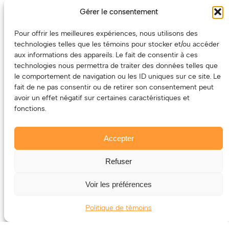
un partenaire de choix. En plus, on coûte pas cher!
Gérer le consentement
On prépare une grille tarifaire intéressante et on vous
revient.
Pour offrir les meilleures expériences, nous utilisons des
technologies telles que les témoins pour stocker et/ou accéder
(Oui, on va avoir des tarifs spéciaux pour vous, les
aux informations des appareils. Le fait de consentir à ces
artistes!)
technologies nous permettra de traiter des données telles que
le comportement de navigation ou les ID uniques sur ce site. Le
fait de ne pas consentir ou de retirer son consentement peut
avoir un effet négatif sur certaines caractéristiques et
fonctions.
Accepter
Refuser
© 2011-2025 – ECOUTEDONC.CA
Le contenu (texte et photos) appartient à ses créatrices et
Voir les préférences
créateurs.
Politique de témoins