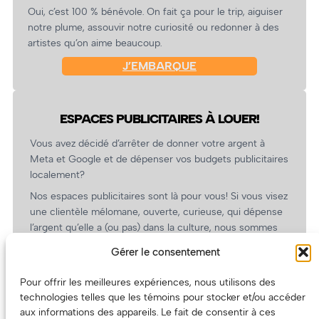
Oui, c’est 100 % bénévole. On fait ça pour le trip, aiguiser
notre plume, assouvir notre curiosité ou redonner à des
artistes qu’on aime beaucoup.
J’EMBARQUE
ESPACES PUBLICITAIRES À LOUER!
Vous avez décidé d’arrêter de donner votre argent à
Meta et Google et de dépenser vos budgets publicitaires
localement?
Nos espaces publicitaires sont là pour vous! Si vous visez
une clientèle mélomane, ouverte, curieuse, qui dépense
l’argent qu’elle a (ou pas) dans la culture, nous sommes
un partenaire de choix. En plus, on coûte pas cher!
Gérer le consentement
On prépare une grille tarifaire intéressante et on vous
revient.
Pour offrir les meilleures expériences, nous utilisons des
technologies telles que les témoins pour stocker et/ou accéder
(Oui, on va avoir des tarifs spéciaux pour vous, les
aux informations des appareils. Le fait de consentir à ces
artistes!)