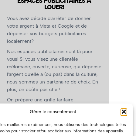
ESPACES PUBLICITAIRES À
LOUER!
Vous avez décidé d’arrêter de donner
votre argent à Meta et Google et de
dépenser vos budgets publicitaires
localement?
Nos espaces publicitaires sont là pour
vous! Si vous visez une clientèle
mélomane, ouverte, curieuse, qui dépense
l’argent qu’elle a (ou pas) dans la culture,
nous sommes un partenaire de choix. En
plus, on coûte pas cher!
On prépare une grille tarifaire
intéressante et on vous revient.
Gérer le consentement
(Oui, on va avoir des tarifs spéciaux pour
r les meilleures expériences, nous utilisons des technologies telles
vous, les artistes!)
moins pour stocker et/ou accéder aux informations des appareils.