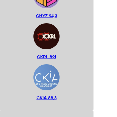
CHYZ 94,3
CKRL 89,1
CKIA 88,3