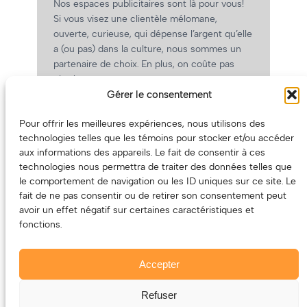
Nos espaces publicitaires sont là pour vous!
Si vous visez une clientèle mélomane,
ouverte, curieuse, qui dépense l’argent qu’elle
a (ou pas) dans la culture, nous sommes un
partenaire de choix. En plus, on coûte pas
cher!
Gérer le consentement
On prépare une grille tarifaire intéressante et
on vous revient.
Pour offrir les meilleures expériences, nous utilisons des
(Oui, on va avoir des tarifs spéciaux pour
technologies telles que les témoins pour stocker et/ou accéder
vous, les artistes!)
aux informations des appareils. Le fait de consentir à ces
technologies nous permettra de traiter des données telles que
le comportement de navigation ou les ID uniques sur ce site. Le
fait de ne pas consentir ou de retirer son consentement peut
avoir un effet négatif sur certaines caractéristiques et
fonctions.
Accepter
Refuser