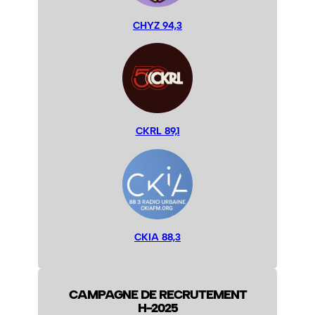
CHYZ 94,3
CKRL 89,1
CKIA 88,3
CAMPAGNE DE RECRUTEMENT
H-2025