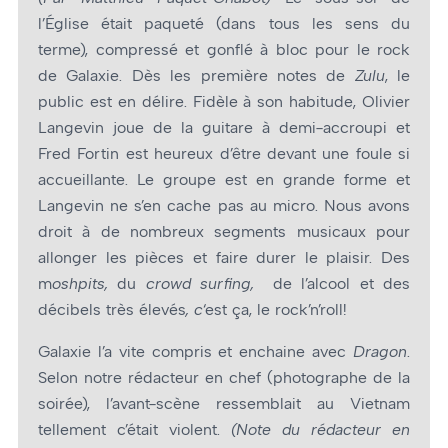
l’Église était paqueté (dans tous les sens du
terme), compressé et gonflé à bloc pour le rock
de Galaxie. Dès les première notes de
Zulu
, le
public est en délire. Fidèle à son habitude, Olivier
Langevin joue de la guitare à demi-accroupi et
Fred Fortin est heureux d’être devant une foule si
accueillante. Le groupe est en grande forme et
Langevin ne s’en cache pas au micro. Nous avons
droit à de nombreux segments musicaux pour
allonger les pièces et faire durer le plaisir. Des
m
oshpits,
du
crowd surfing,
de l’alcool et des
décibels très élevés
, c
‘est ça, le rock’n’roll!
Galaxie l’a vite compris et enchaine
avec
Dragon
.
Selon notre rédacteur en chef (photographe de la
soirée), l’avant-scène ressemblait au Vietnam
tellement c’était violent.
(Note du rédacteur en