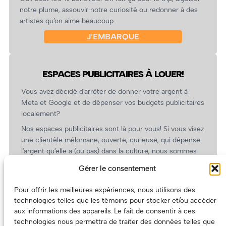
notre plume, assouvir notre curiosité ou redonner à des
artistes qu’on aime beaucoup.
J’EMBARQUE
ESPACES PUBLICITAIRES À LOUER!
Vous avez décidé d’arrêter de donner votre argent à
Meta et Google et de dépenser vos budgets publicitaires
localement?
Nos espaces publicitaires sont là pour vous! Si vous visez
une clientèle mélomane, ouverte, curieuse, qui dépense
l’argent qu’elle a (ou pas) dans la culture, nous sommes
un partenaire de choix. En plus, on coûte pas cher!
Gérer le consentement
On prépare une grille tarifaire intéressante et on vous
revient.
Pour offrir les meilleures expériences, nous utilisons des
technologies telles que les témoins pour stocker et/ou accéder
(Oui, on va avoir des tarifs spéciaux pour vous, les
aux informations des appareils. Le fait de consentir à ces
artistes!)
technologies nous permettra de traiter des données telles que