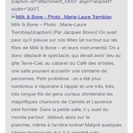
[caption id="attachment_10001" align="alignleft"
width="300"]
Milk & Bone – Photo : Marie-Laure
Tremblay[/caption]
(Par Jacques Boivin)
On avait
peur qu’il pleuve sur nos têtes (et surtout sur les
filles de Milk & Bone – et leurs instruments). On a
donc déplacé le spectacle, qui devait avoir lieu au
gîte Terre-Ciel, au cabaret du Café des artistes,
une salle pouvant accueillir une centaine de
personnes. Petit problème : on a été plus
nombreux à répondre à l’appel et une très, très,
très longue file de gens curieux d’entendre les
magnifiques chansons de Camille et Laurence
s’est formée. Dans la petite salle, il y avait du
monde partout : debout, assis sur le
plancher, même à l’arrière-scène! Malgré quelques
pépins techniques dus à la rapidité avec