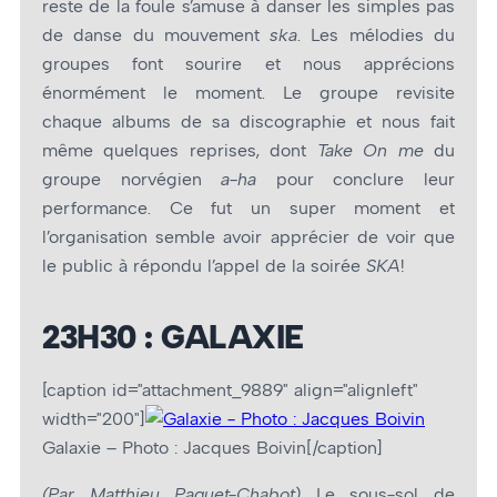
reste de la foule s’amuse à danser les simples pas
de danse du mouvement
ska
. Les mélodies du
groupes font sourire et nous apprécions
énormément le moment. Le groupe revisite
chaque albums de sa discographie et nous fait
même quelques reprises, dont
Take On me
du
groupe norvégien
a-ha
pour conclure leur
performance. Ce fut un super moment et
l’organisation semble avoir apprécier de voir que
le public à répondu l’appel de la soirée
SKA
!
23H30 : GALAXIE
[caption id="attachment_9889" align="alignleft"
width="200"]
Galaxie – Photo : Jacques Boivin[/caption]
(Par Matthieu Paquet-Chabot)
Le sous-sol de