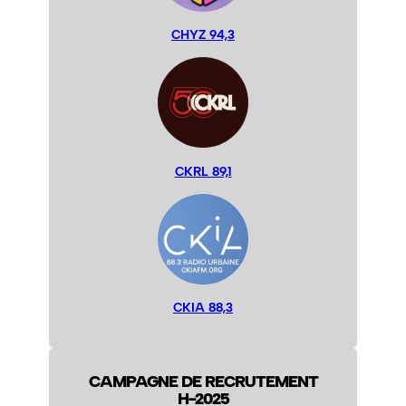
CHYZ 94,3
CKRL 89,1
CKIA 88,3
CAMPAGNE DE RECRUTEMENT
H-2025