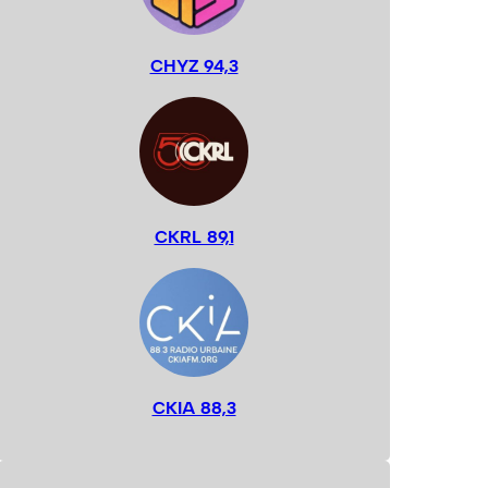
CHYZ 94,3
CKRL 89,1
CKIA 88,3