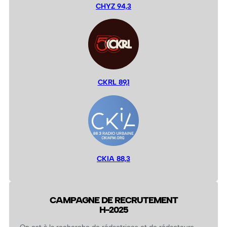
CHYZ 94,3
CKRL 89,1
CKIA 88,3
CAMPAGNE DE RECRUTEMENT
H-2025