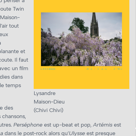
p penser à
coute Twin
 Maison-
air tout
reux
a
planante et
oute. Il faut
avec un film
dies dans
 le temps
Lysandre
Maison-Dieu
ue des
(Chivi Chivi)
 chansons,
utres.
Perséphone
est up-beat et pop,
Artémis
est
a
dans le post-rock alors qu’
Ulysse
est presque