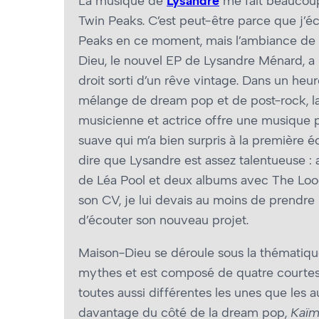
La musique de
Lysandre
me fait beaucou
Twin Peaks. C’est peut-être parce que j’é
Peaks en ce moment, mais l’ambiance de
Dieu, le nouvel EP de Lysandre Ménard, a l’
droit sorti d’un rêve vintage. Dans un heu
mélange de dream pop et de post-rock, l
musicienne et actrice offre une musique 
suave qui m’a bien surpris à la première éc
dire que Lysandre est assez talentueuse : 
de Léa Pool et deux albums avec The Loo
son CV, je lui devais au moins de prendre
d’écouter son nouveau projet.
Maison-Dieu se déroule sous la thématiq
mythes et est composé de quatre courtes
toutes aussi différentes les unes que les a
davantage du côté de la dream pop,
Kaïm