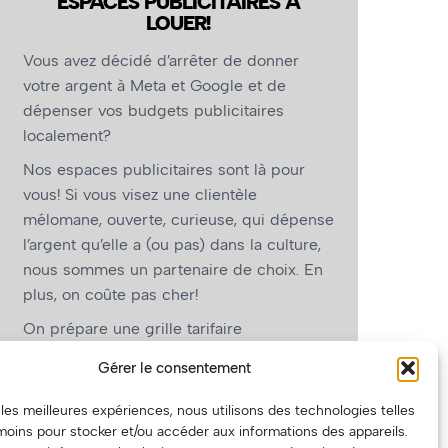
ESPACES PUBLICITAIRES À
LOUER!
Vous avez décidé d’arrêter de donner
votre argent à Meta et Google et de
dépenser vos budgets publicitaires
localement?
Nos espaces publicitaires sont là pour
vous! Si vous visez une clientèle
mélomane, ouverte, curieuse, qui dépense
l’argent qu’elle a (ou pas) dans la culture,
nous sommes un partenaire de choix. En
plus, on coûte pas cher!
On prépare une grille tarifaire
intéressante et on vous revient.
Gérer le consentement
(Oui, on va avoir des tarifs spéciaux pour
r les meilleures expériences, nous utilisons des technologies telles
vous, les artistes!)
moins pour stocker et/ou accéder aux informations des appareils.