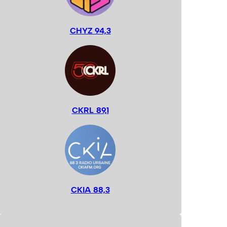
CHYZ 94,3
CKRL 89,1
CKIA 88,3