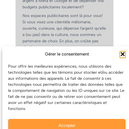
argent à Meta et Google et de dépenser vos
budgets publicitaires localement?
Nos espaces publicitaires sont là pour vous!
Si vous visez une clientèle mélomane,
ouverte, curieuse, qui dépense l’argent qu’elle
a (ou pas) dans la culture, nous sommes un
partenaire de choix. En plus, on coûte pas
cher!
Gérer le consentement
On prépare une grille tarifaire intéressante et
on vous revient.
Pour offrir les meilleures expériences, nous utilisons des
(Oui, on va avoir des tarifs spéciaux pour
technologies telles que les témoins pour stocker et/ou accéder
vous, les artistes!)
aux informations des appareils. Le fait de consentir à ces
technologies nous permettra de traiter des données telles que
le comportement de navigation ou les ID uniques sur ce site. Le
fait de ne pas consentir ou de retirer son consentement peut
avoir un effet négatif sur certaines caractéristiques et
fonctions.
Accepter