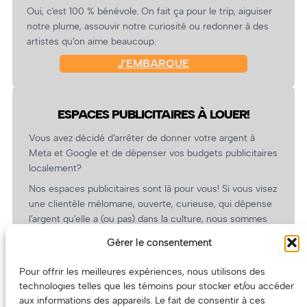
Oui, c’est 100 % bénévole. On fait ça pour le trip, aiguiser
notre plume, assouvir notre curiosité ou redonner à des
artistes qu’on aime beaucoup.
J’EMBARQUE
ESPACES PUBLICITAIRES À LOUER!
Vous avez décidé d’arrêter de donner votre argent à
Meta et Google et de dépenser vos budgets publicitaires
localement?
Nos espaces publicitaires sont là pour vous! Si vous visez
une clientèle mélomane, ouverte, curieuse, qui dépense
l’argent qu’elle a (ou pas) dans la culture, nous sommes
un partenaire de choix. En plus, on coûte pas cher!
Gérer le consentement
On prépare une grille tarifaire intéressante et on vous
revient.
Pour offrir les meilleures expériences, nous utilisons des
technologies telles que les témoins pour stocker et/ou accéder
(Oui, on va avoir des tarifs spéciaux pour vous, les
aux informations des appareils. Le fait de consentir à ces
artistes!)