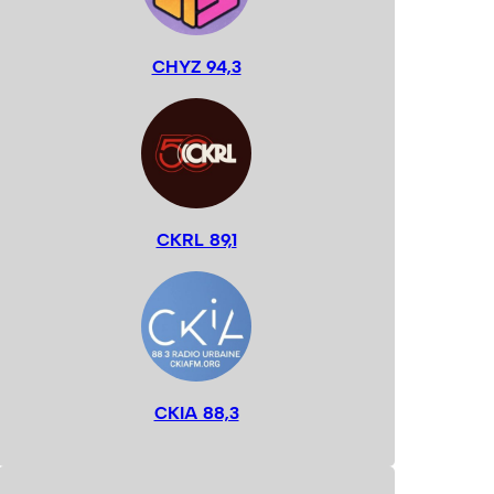
CHYZ 94,3
CKRL 89,1
CKIA 88,3