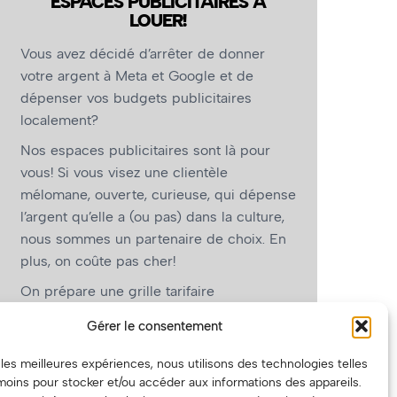
ESPACES PUBLICITAIRES À
LOUER!
Vous avez décidé d’arrêter de donner
votre argent à Meta et Google et de
dépenser vos budgets publicitaires
localement?
Nos espaces publicitaires sont là pour
vous! Si vous visez une clientèle
mélomane, ouverte, curieuse, qui dépense
l’argent qu’elle a (ou pas) dans la culture,
nous sommes un partenaire de choix. En
plus, on coûte pas cher!
On prépare une grille tarifaire
intéressante et on vous revient.
Gérer le consentement
(Oui, on va avoir des tarifs spéciaux pour
r les meilleures expériences, nous utilisons des technologies telles
vous, les artistes!)
moins pour stocker et/ou accéder aux informations des appareils.