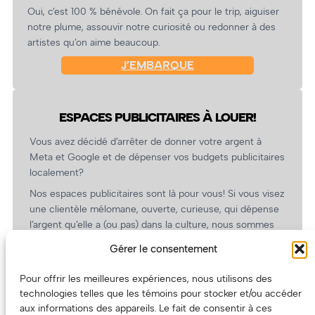
Oui, c’est 100 % bénévole. On fait ça pour le trip, aiguiser
notre plume, assouvir notre curiosité ou redonner à des
artistes qu’on aime beaucoup.
J’EMBARQUE
ESPACES PUBLICITAIRES À LOUER!
Vous avez décidé d’arrêter de donner votre argent à
Meta et Google et de dépenser vos budgets publicitaires
localement?
Nos espaces publicitaires sont là pour vous! Si vous visez
une clientèle mélomane, ouverte, curieuse, qui dépense
l’argent qu’elle a (ou pas) dans la culture, nous sommes
un partenaire de choix. En plus, on coûte pas cher!
Gérer le consentement
On prépare une grille tarifaire intéressante et on vous
revient.
Pour offrir les meilleures expériences, nous utilisons des
technologies telles que les témoins pour stocker et/ou accéder
(Oui, on va avoir des tarifs spéciaux pour vous, les
aux informations des appareils. Le fait de consentir à ces
artistes!)