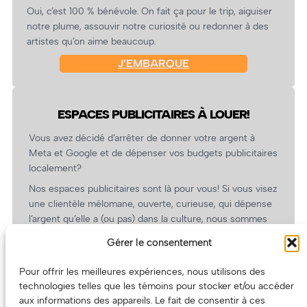
Oui, c’est 100 % bénévole. On fait ça pour le trip, aiguiser
notre plume, assouvir notre curiosité ou redonner à des
artistes qu’on aime beaucoup.
J’EMBARQUE
ESPACES PUBLICITAIRES À LOUER!
Vous avez décidé d’arrêter de donner votre argent à
Meta et Google et de dépenser vos budgets publicitaires
localement?
Nos espaces publicitaires sont là pour vous! Si vous visez
une clientèle mélomane, ouverte, curieuse, qui dépense
l’argent qu’elle a (ou pas) dans la culture, nous sommes
un partenaire de choix. En plus, on coûte pas cher!
Gérer le consentement
On prépare une grille tarifaire intéressante et on vous
revient.
Pour offrir les meilleures expériences, nous utilisons des
technologies telles que les témoins pour stocker et/ou accéder
(Oui, on va avoir des tarifs spéciaux pour vous, les
aux informations des appareils. Le fait de consentir à ces
artistes!)