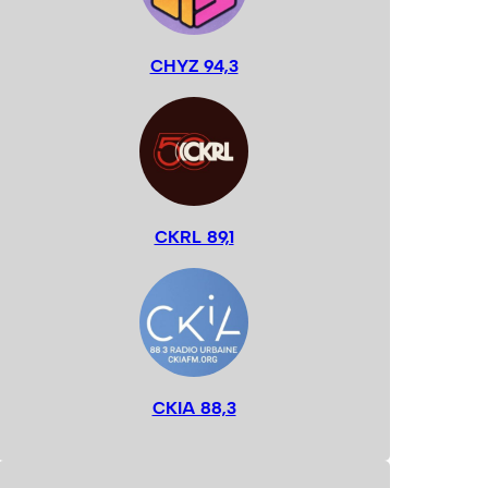
CHYZ 94,3
CKRL 89,1
CKIA 88,3