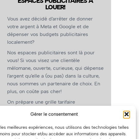
ESPACES PUBLICITAIRES À
LOUER!
Vous avez décidé d’arrêter de donner
votre argent à Meta et Google et de
dépenser vos budgets publicitaires
localement?
Nos espaces publicitaires sont là pour
vous! Si vous visez une clientèle
mélomane, ouverte, curieuse, qui dépense
l’argent qu’elle a (ou pas) dans la culture,
nous sommes un partenaire de choix. En
plus, on coûte pas cher!
On prépare une grille tarifaire
intéressante et on vous revient.
Gérer le consentement
(Oui, on va avoir des tarifs spéciaux pour
r les meilleures expériences, nous utilisons des technologies telles
vous, les artistes!)
moins pour stocker et/ou accéder aux informations des appareils.