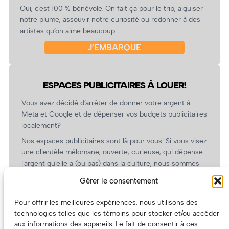
Oui, c’est 100 % bénévole. On fait ça pour le trip, aiguiser
notre plume, assouvir notre curiosité ou redonner à des
artistes qu’on aime beaucoup.
J’EMBARQUE
ESPACES PUBLICITAIRES À LOUER!
Vous avez décidé d’arrêter de donner votre argent à
Meta et Google et de dépenser vos budgets publicitaires
localement?
Nos espaces publicitaires sont là pour vous! Si vous visez
une clientèle mélomane, ouverte, curieuse, qui dépense
l’argent qu’elle a (ou pas) dans la culture, nous sommes
un partenaire de choix. En plus, on coûte pas cher!
Gérer le consentement
On prépare une grille tarifaire intéressante et on vous
revient.
Pour offrir les meilleures expériences, nous utilisons des
technologies telles que les témoins pour stocker et/ou accéder
(Oui, on va avoir des tarifs spéciaux pour vous, les
aux informations des appareils. Le fait de consentir à ces
artistes!)