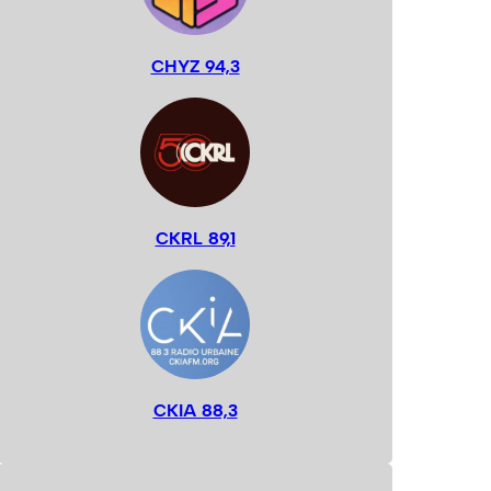
CHYZ 94,3
CKRL 89,1
CKIA 88,3