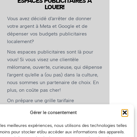
ESPACES PUBLICITAIRES À
LOUER!
Vous avez décidé d’arrêter de donner
votre argent à Meta et Google et de
dépenser vos budgets publicitaires
localement?
Nos espaces publicitaires sont là pour
vous! Si vous visez une clientèle
mélomane, ouverte, curieuse, qui dépense
l’argent qu’elle a (ou pas) dans la culture,
nous sommes un partenaire de choix. En
plus, on coûte pas cher!
On prépare une grille tarifaire
intéressante et on vous revient.
Gérer le consentement
(Oui, on va avoir des tarifs spéciaux pour
r les meilleures expériences, nous utilisons des technologies telles
vous, les artistes!)
moins pour stocker et/ou accéder aux informations des appareils.