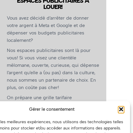
ESPACES PUBLICITAIRES À
LOUER!
Vous avez décidé d’arrêter de donner
votre argent à Meta et Google et de
dépenser vos budgets publicitaires
localement?
Nos espaces publicitaires sont là pour
vous! Si vous visez une clientèle
mélomane, ouverte, curieuse, qui dépense
l’argent qu’elle a (ou pas) dans la culture,
nous sommes un partenaire de choix. En
plus, on coûte pas cher!
On prépare une grille tarifaire
intéressante et on vous revient.
Gérer le consentement
(Oui, on va avoir des tarifs spéciaux pour
r les meilleures expériences, nous utilisons des technologies telles
vous, les artistes!)
moins pour stocker et/ou accéder aux informations des appareils.