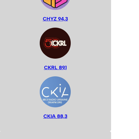
CHYZ 94,3
CKRL 89,1
CKIA 88,3