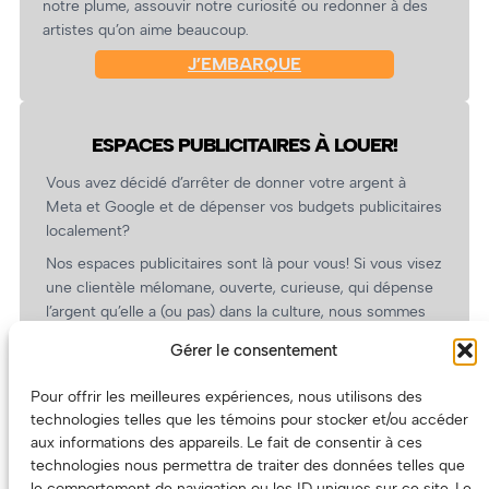
notre plume, assouvir notre curiosité ou redonner à des
artistes qu’on aime beaucoup.
J’EMBARQUE
ESPACES PUBLICITAIRES À LOUER!
Vous avez décidé d’arrêter de donner votre argent à
Meta et Google et de dépenser vos budgets publicitaires
localement?
Nos espaces publicitaires sont là pour vous! Si vous visez
une clientèle mélomane, ouverte, curieuse, qui dépense
l’argent qu’elle a (ou pas) dans la culture, nous sommes
un partenaire de choix. En plus, on coûte pas cher!
Gérer le consentement
On prépare une grille tarifaire intéressante et on vous
revient.
Pour offrir les meilleures expériences, nous utilisons des
technologies telles que les témoins pour stocker et/ou accéder
(Oui, on va avoir des tarifs spéciaux pour vous, les
aux informations des appareils. Le fait de consentir à ces
artistes!)
technologies nous permettra de traiter des données telles que
le comportement de navigation ou les ID uniques sur ce site. Le