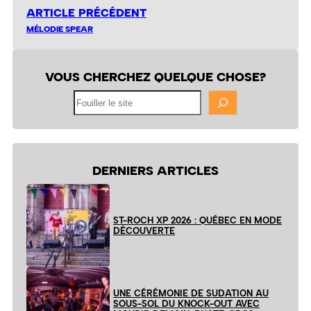
ARTICLE PRÉCÉDENT
MÉLODIE SPEAR
VOUS CHERCHEZ QUELQUE CHOSE?
Fouiller
le
site
DERNIERS ARTICLES
ST-ROCH XP 2026 : QUÉBEC EN MODE
DÉCOUVERTE
UNE CÉRÉMONIE DE SUDATION AU
SOUS-SOL DU KNOCK-OUT AVEC