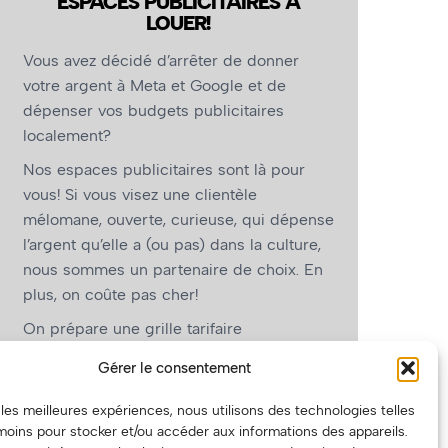
ESPACES PUBLICITAIRES À
LOUER!
Vous avez décidé d’arrêter de donner
votre argent à Meta et Google et de
dépenser vos budgets publicitaires
localement?
Nos espaces publicitaires sont là pour
vous! Si vous visez une clientèle
mélomane, ouverte, curieuse, qui dépense
l’argent qu’elle a (ou pas) dans la culture,
nous sommes un partenaire de choix. En
plus, on coûte pas cher!
On prépare une grille tarifaire
intéressante et on vous revient.
Gérer le consentement
(Oui, on va avoir des tarifs spéciaux pour
r les meilleures expériences, nous utilisons des technologies telles
vous, les artistes!)
moins pour stocker et/ou accéder aux informations des appareils.