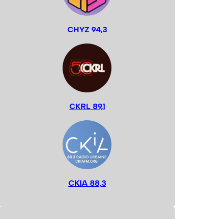
CHYZ 94,3
CKRL 89,1
CKIA 88,3