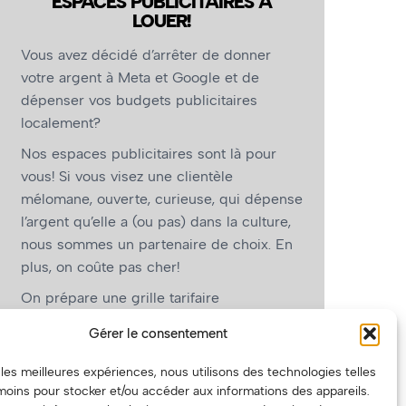
ESPACES PUBLICITAIRES À
LOUER!
Vous avez décidé d’arrêter de donner
votre argent à Meta et Google et de
dépenser vos budgets publicitaires
localement?
Nos espaces publicitaires sont là pour
vous! Si vous visez une clientèle
mélomane, ouverte, curieuse, qui dépense
l’argent qu’elle a (ou pas) dans la culture,
nous sommes un partenaire de choix. En
plus, on coûte pas cher!
On prépare une grille tarifaire
intéressante et on vous revient.
Gérer le consentement
(Oui, on va avoir des tarifs spéciaux pour
r les meilleures expériences, nous utilisons des technologies telles
vous, les artistes!)
moins pour stocker et/ou accéder aux informations des appareils.