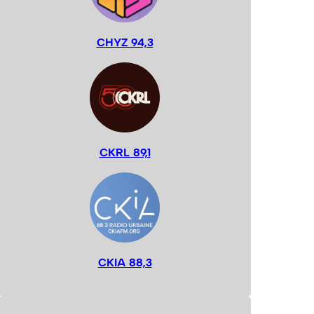
CHYZ 94,3
CKRL 89,1
CKIA 88,3