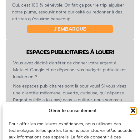
Oui, c’est 100 % bénévole. On fait ça pour le trip, aiguiser
notre plume, assouvir notre curiosité ou redonner à des
artistes qu’on aime beaucoup.
J’EMBARQUE
ESPACES PUBLICITAIRES À LOUER!
Vous avez décidé d’arrêter de donner votre argent à
Meta et Google et de dépenser vos budgets publicitaires
localement?
Nos espaces publicitaires sont là pour vous! Si vous visez
une clientèle mélomane, ouverte, curieuse, qui dépense
l’argent qu’elle a (ou pas) dans la culture, nous sommes
un partenaire de choix. En plus, on coûte pas cher!
Gérer le consentement
On prépare une grille tarifaire intéressante et on vous
revient.
Pour offrir les meilleures expériences, nous utilisons des
technologies telles que les témoins pour stocker et/ou accéder
(Oui, on va avoir des tarifs spéciaux pour vous, les
aux informations des appareils. Le fait de consentir à ces
artistes!)