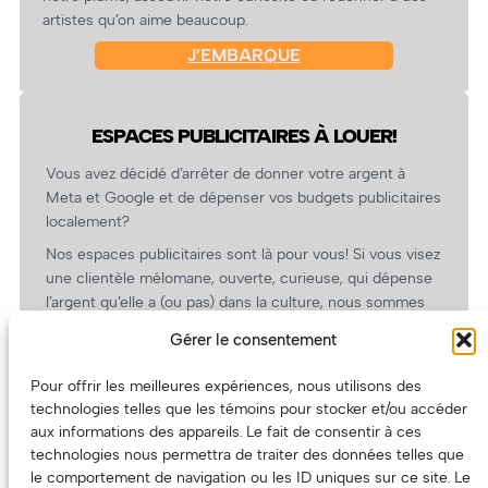
artistes qu’on aime beaucoup.
J’EMBARQUE
ESPACES PUBLICITAIRES À LOUER!
Vous avez décidé d’arrêter de donner votre argent à
Meta et Google et de dépenser vos budgets publicitaires
localement?
Nos espaces publicitaires sont là pour vous! Si vous visez
une clientèle mélomane, ouverte, curieuse, qui dépense
l’argent qu’elle a (ou pas) dans la culture, nous sommes
un partenaire de choix. En plus, on coûte pas cher!
Gérer le consentement
On prépare une grille tarifaire intéressante et on vous
revient.
Pour offrir les meilleures expériences, nous utilisons des
technologies telles que les témoins pour stocker et/ou accéder
(Oui, on va avoir des tarifs spéciaux pour vous, les
aux informations des appareils. Le fait de consentir à ces
artistes!)
technologies nous permettra de traiter des données telles que
le comportement de navigation ou les ID uniques sur ce site. Le