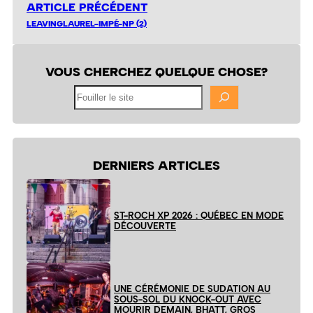
ARTICLE PRÉCÉDENT
LEAVINGLAUREL-IMPÉ-NP (2)
VOUS CHERCHEZ QUELQUE CHOSE?
Fouiller
le
site
DERNIERS ARTICLES
ST-ROCH XP 2026 : QUÉBEC EN MODE
DÉCOUVERTE
UNE CÉRÉMONIE DE SUDATION AU
SOUS-SOL DU KNOCK-OUT AVEC
MOURIR DEMAIN, BHATT, GROS