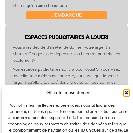
artistes qu’on aime beaucoup.
J’EMBARQUE
ESPACES PUBLICITAIRES À LOUER!
Vous avez décidé d’arrêter de donner votre argent à
Meta et Google et de dépenser vos budgets publicitaires
localement?
Nos espaces publicitaires sont là pour vous! Si vous visez
une clientèle mélomane, ouverte, curieuse, qui dépense
l’argent qu’elle a (ou pas) dans la culture, nous sommes
un partenaire de choix. En plus, on coûte pas cher!
Gérer le consentement
On prépare une grille tarifaire intéressante et on vous
revient.
Pour offrir les meilleures expériences, nous utilisons des
technologies telles que les témoins pour stocker et/ou accéder
(Oui, on va avoir des tarifs spéciaux pour vous, les
aux informations des appareils. Le fait de consentir à ces
artistes!)
technologies nous permettra de traiter des données telles que
le comportement de navigation ou les ID uniques sur ce site. Le