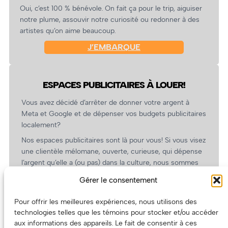
Oui, c’est 100 % bénévole. On fait ça pour le trip, aiguiser
notre plume, assouvir notre curiosité ou redonner à des
artistes qu’on aime beaucoup.
J’EMBARQUE
ESPACES PUBLICITAIRES À LOUER!
Vous avez décidé d’arrêter de donner votre argent à
Meta et Google et de dépenser vos budgets publicitaires
localement?
Nos espaces publicitaires sont là pour vous! Si vous visez
une clientèle mélomane, ouverte, curieuse, qui dépense
l’argent qu’elle a (ou pas) dans la culture, nous sommes
un partenaire de choix. En plus, on coûte pas cher!
Gérer le consentement
On prépare une grille tarifaire intéressante et on vous
revient.
Pour offrir les meilleures expériences, nous utilisons des
technologies telles que les témoins pour stocker et/ou accéder
(Oui, on va avoir des tarifs spéciaux pour vous, les
aux informations des appareils. Le fait de consentir à ces
artistes!)