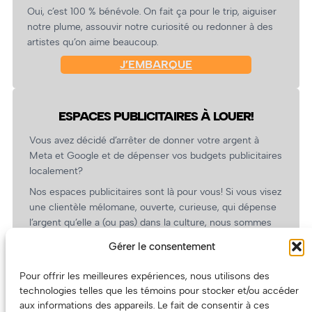
Oui, c’est 100 % bénévole. On fait ça pour le trip, aiguiser
notre plume, assouvir notre curiosité ou redonner à des
artistes qu’on aime beaucoup.
J’EMBARQUE
ESPACES PUBLICITAIRES À LOUER!
Vous avez décidé d’arrêter de donner votre argent à
Meta et Google et de dépenser vos budgets publicitaires
localement?
Nos espaces publicitaires sont là pour vous! Si vous visez
une clientèle mélomane, ouverte, curieuse, qui dépense
l’argent qu’elle a (ou pas) dans la culture, nous sommes
un partenaire de choix. En plus, on coûte pas cher!
Gérer le consentement
On prépare une grille tarifaire intéressante et on vous
revient.
Pour offrir les meilleures expériences, nous utilisons des
technologies telles que les témoins pour stocker et/ou accéder
(Oui, on va avoir des tarifs spéciaux pour vous, les
aux informations des appareils. Le fait de consentir à ces
artistes!)