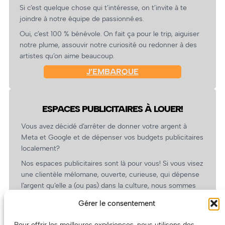
Si c’est quelque chose qui t’intéresse, on t’invite à te
joindre à notre équipe de passionné.es.
Oui, c’est 100 % bénévole. On fait ça pour le trip, aiguiser
notre plume, assouvir notre curiosité ou redonner à des
artistes qu’on aime beaucoup.
J’EMBARQUE
ESPACES PUBLICITAIRES À LOUER!
Vous avez décidé d’arrêter de donner votre argent à
Meta et Google et de dépenser vos budgets publicitaires
localement?
Nos espaces publicitaires sont là pour vous! Si vous visez
une clientèle mélomane, ouverte, curieuse, qui dépense
l’argent qu’elle a (ou pas) dans la culture, nous sommes
un partenaire de choix. En plus, on coûte pas cher!
Gérer le consentement
On prépare une grille tarifaire intéressante et on vous
revient.
Pour offrir les meilleures expériences, nous utilisons des