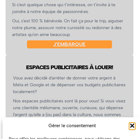
Si c’est quelque chose qui t’intéresse, on t’invite à te
joindre à notre équipe de passionné.es.
Oui, c’est 100 % bénévole. On fait ça pour le trip, aiguiser
notre plume, assouvir notre curiosité ou redonner à des
artistes qu’on aime beaucoup.
J’EMBARQUE
ESPACES PUBLICITAIRES À LOUER!
Vous avez décidé d’arrêter de donner votre argent à
Meta et Google et de dépenser vos budgets publicitaires
localement?
Nos espaces publicitaires sont là pour vous! Si vous visez
une clientèle mélomane, ouverte, curieuse, qui dépense
l’argent qu’elle a (ou pas) dans la culture, nous sommes
un partenaire de choix. En plus, on coûte pas cher!
Gérer le consentement
On prépare une grille tarifaire intéressante et on vous
revient.
Pour offrir les meilleures expériences, nous utilisons des