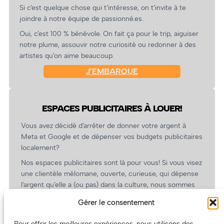
Si c’est quelque chose qui t’intéresse, on t’invite à te
joindre à notre équipe de passionné.es.
Oui, c’est 100 % bénévole. On fait ça pour le trip, aiguiser
notre plume, assouvir notre curiosité ou redonner à des
artistes qu’on aime beaucoup.
J’EMBARQUE
ESPACES PUBLICITAIRES À LOUER!
Vous avez décidé d’arrêter de donner votre argent à
Meta et Google et de dépenser vos budgets publicitaires
localement?
Nos espaces publicitaires sont là pour vous! Si vous visez
une clientèle mélomane, ouverte, curieuse, qui dépense
l’argent qu’elle a (ou pas) dans la culture, nous sommes
un partenaire de choix. En plus, on coûte pas cher!
Gérer le consentement
On prépare une grille tarifaire intéressante et on vous
revient.
Pour offrir les meilleures expériences, nous utilisons des