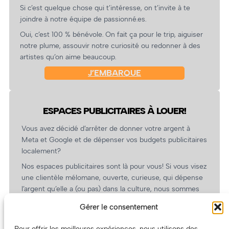
Si c’est quelque chose qui t’intéresse, on t’invite à te
joindre à notre équipe de passionné.es.
Oui, c’est 100 % bénévole. On fait ça pour le trip, aiguiser
notre plume, assouvir notre curiosité ou redonner à des
artistes qu’on aime beaucoup.
J’EMBARQUE
ESPACES PUBLICITAIRES À LOUER!
Vous avez décidé d’arrêter de donner votre argent à
Meta et Google et de dépenser vos budgets publicitaires
localement?
Nos espaces publicitaires sont là pour vous! Si vous visez
une clientèle mélomane, ouverte, curieuse, qui dépense
l’argent qu’elle a (ou pas) dans la culture, nous sommes
un partenaire de choix. En plus, on coûte pas cher!
Gérer le consentement
On prépare une grille tarifaire intéressante et on vous
revient.
Pour offrir les meilleures expériences, nous utilisons des