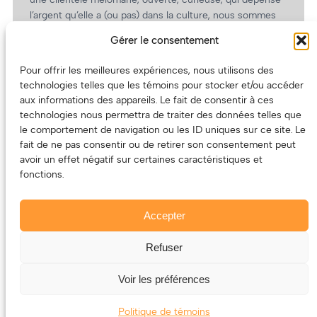
l’argent qu’elle a (ou pas) dans la culture, nous sommes
un partenaire de choix. En plus, on coûte pas cher!
Gérer le consentement
On prépare une grille tarifaire intéressante et on vous
revient.
Pour offrir les meilleures expériences, nous utilisons des
technologies telles que les témoins pour stocker et/ou accéder
(Oui, on va avoir des tarifs spéciaux pour vous, les
aux informations des appareils. Le fait de consentir à ces
artistes!)
technologies nous permettra de traiter des données telles que
le comportement de navigation ou les ID uniques sur ce site. Le
fait de ne pas consentir ou de retirer son consentement peut
avoir un effet négatif sur certaines caractéristiques et
fonctions.
Accepter
Refuser
© 2011-2025 – ECOUTEDONC.CA
Le contenu (texte et photos) appartient à ses créatrices et
Voir les préférences
créateurs.
Politique de témoins