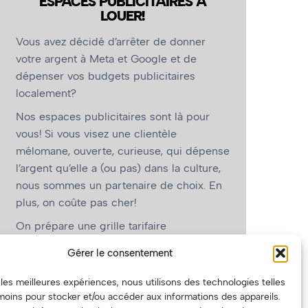
ESPACES PUBLICITAIRES À
LOUER!
Vous avez décidé d’arrêter de donner
votre argent à Meta et Google et de
dépenser vos budgets publicitaires
localement?
Nos espaces publicitaires sont là pour
vous! Si vous visez une clientèle
mélomane, ouverte, curieuse, qui dépense
l’argent qu’elle a (ou pas) dans la culture,
nous sommes un partenaire de choix. En
plus, on coûte pas cher!
On prépare une grille tarifaire
intéressante et on vous revient.
Gérer le consentement
(Oui, on va avoir des tarifs spéciaux pour
r les meilleures expériences, nous utilisons des technologies telles
vous, les artistes!)
moins pour stocker et/ou accéder aux informations des appareils.