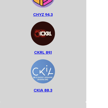
CHYZ 94,3
CKRL 89,1
CKIA 88,3