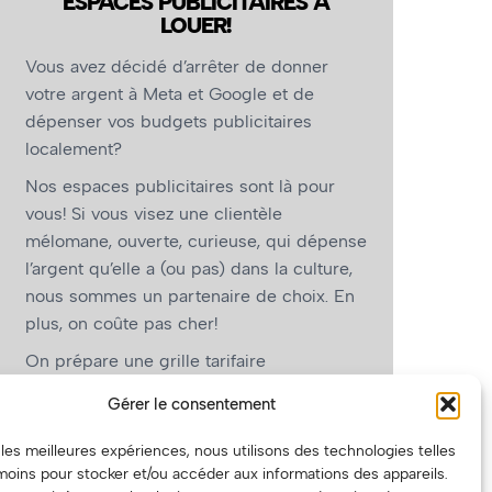
ESPACES PUBLICITAIRES À
LOUER!
Vous avez décidé d’arrêter de donner
votre argent à Meta et Google et de
dépenser vos budgets publicitaires
localement?
Nos espaces publicitaires sont là pour
vous! Si vous visez une clientèle
mélomane, ouverte, curieuse, qui dépense
l’argent qu’elle a (ou pas) dans la culture,
nous sommes un partenaire de choix. En
plus, on coûte pas cher!
On prépare une grille tarifaire
intéressante et on vous revient.
Gérer le consentement
(Oui, on va avoir des tarifs spéciaux pour
r les meilleures expériences, nous utilisons des technologies telles
vous, les artistes!)
moins pour stocker et/ou accéder aux informations des appareils.