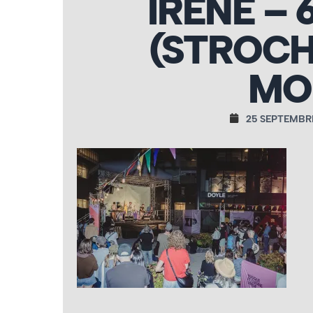
IRÈNE –
(STROCH
MO
25 SEPTEMBR