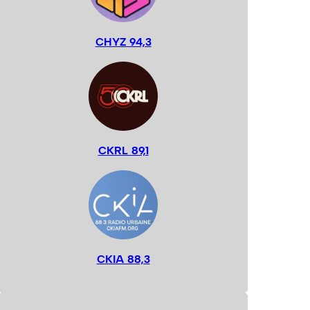
CHYZ 94,3
CKRL 89,1
CKIA 88,3