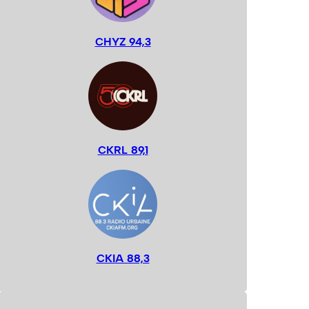
CHYZ 94,3
CKRL 89,1
CKIA 88,3