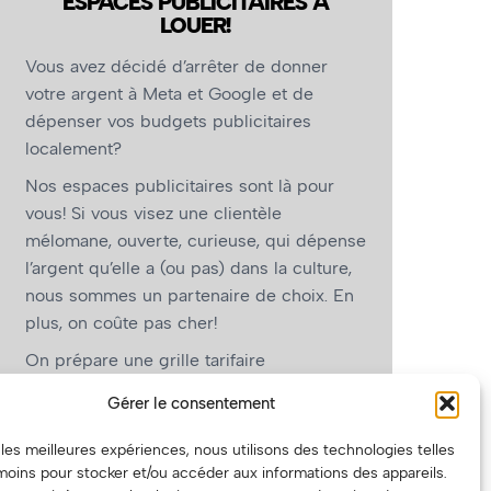
ESPACES PUBLICITAIRES À
LOUER!
Vous avez décidé d’arrêter de donner
votre argent à Meta et Google et de
dépenser vos budgets publicitaires
localement?
Nos espaces publicitaires sont là pour
vous! Si vous visez une clientèle
mélomane, ouverte, curieuse, qui dépense
l’argent qu’elle a (ou pas) dans la culture,
nous sommes un partenaire de choix. En
plus, on coûte pas cher!
On prépare une grille tarifaire
intéressante et on vous revient.
Gérer le consentement
(Oui, on va avoir des tarifs spéciaux pour
r les meilleures expériences, nous utilisons des technologies telles
vous, les artistes!)
moins pour stocker et/ou accéder aux informations des appareils.