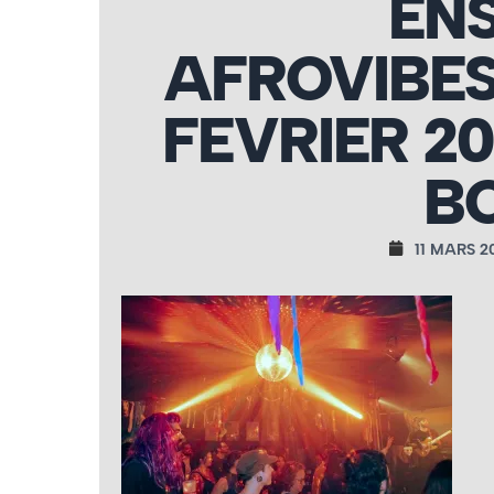
EN
AFROVIBE
FEVRIER 2
B
11 MARS 2