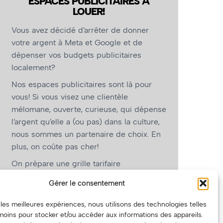
ESPACES PUBLICITAIRES À
LOUER!
Vous avez décidé d’arrêter de donner
votre argent à Meta et Google et de
dépenser vos budgets publicitaires
localement?
Nos espaces publicitaires sont là pour
vous! Si vous visez une clientèle
mélomane, ouverte, curieuse, qui dépense
l’argent qu’elle a (ou pas) dans la culture,
nous sommes un partenaire de choix. En
plus, on coûte pas cher!
On prépare une grille tarifaire
intéressante et on vous revient.
Gérer le consentement
(Oui, on va avoir des tarifs spéciaux pour
r les meilleures expériences, nous utilisons des technologies telles
vous, les artistes!)
moins pour stocker et/ou accéder aux informations des appareils.