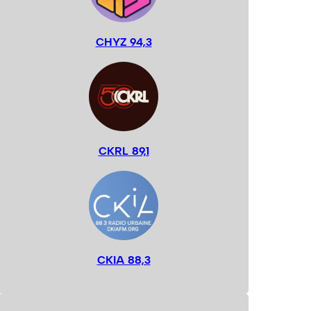
CHYZ 94,3
CKRL 89,1
CKIA 88,3