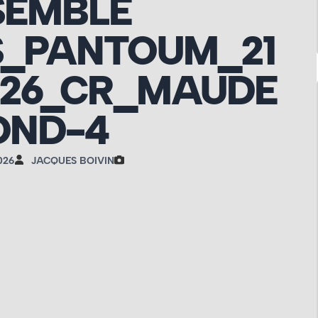
SEMBLE
S_PANTOUM_21
026_CR_MAUDE
OND-4
026
JACQUES BOIVIN