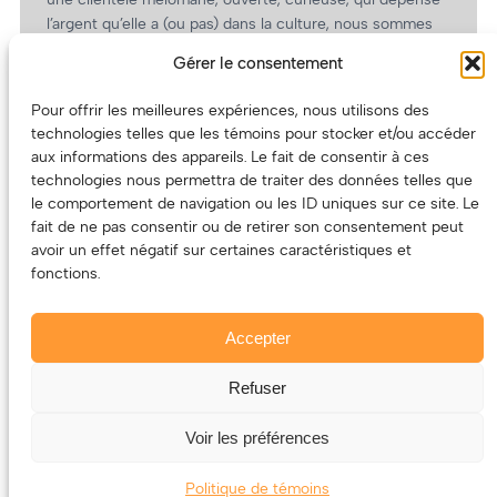
l’argent qu’elle a (ou pas) dans la culture, nous sommes
un partenaire de choix. En plus, on coûte pas cher!
Gérer le consentement
On prépare une grille tarifaire intéressante et on vous
revient.
Pour offrir les meilleures expériences, nous utilisons des
technologies telles que les témoins pour stocker et/ou accéder
(Oui, on va avoir des tarifs spéciaux pour vous, les
aux informations des appareils. Le fait de consentir à ces
artistes!)
technologies nous permettra de traiter des données telles que
le comportement de navigation ou les ID uniques sur ce site. Le
fait de ne pas consentir ou de retirer son consentement peut
avoir un effet négatif sur certaines caractéristiques et
fonctions.
Accepter
Refuser
© 2011-2025 – ECOUTEDONC.CA
Le contenu (texte et photos) appartient à ses créatrices et
Voir les préférences
créateurs.
Politique de témoins