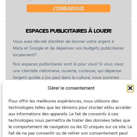
J’EMBARQUE
ESPACES PUBLICITAIRES À LOUER!
Vous avez décidé d’arrêter de donner votre argent à
Meta et Google et de dépenser vos budgets publicitaires
localement?
Nos espaces publicitaires sont là pour vous! Si vous visez
une clientèle mélomane, ouverte, curieuse, qui dépense
l’argent qu’elle a (ou pas) dans la culture, nous sommes
un partenaire de choix. En plus, on coûte pas cher!
Gérer le consentement
On prépare une grille tarifaire intéressante et on vous
revient.
Pour offrir les meilleures expériences, nous utilisons des
technologies telles que les témoins pour stocker et/ou accéder
(Oui, on va avoir des tarifs spéciaux pour vous, les
aux informations des appareils. Le fait de consentir à ces
artistes!)
technologies nous permettra de traiter des données telles que
le comportement de navigation ou les ID uniques sur ce site. Le
fait de ne pas consentir ou de retirer son consentement peut