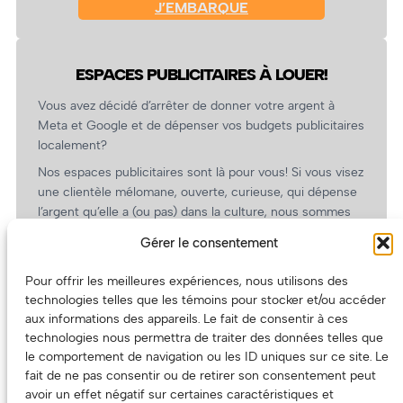
J’EMBARQUE
ESPACES PUBLICITAIRES À LOUER!
Vous avez décidé d’arrêter de donner votre argent à
Meta et Google et de dépenser vos budgets publicitaires
localement?
Nos espaces publicitaires sont là pour vous! Si vous visez
une clientèle mélomane, ouverte, curieuse, qui dépense
l’argent qu’elle a (ou pas) dans la culture, nous sommes
un partenaire de choix. En plus, on coûte pas cher!
Gérer le consentement
On prépare une grille tarifaire intéressante et on vous
revient.
Pour offrir les meilleures expériences, nous utilisons des
technologies telles que les témoins pour stocker et/ou accéder
(Oui, on va avoir des tarifs spéciaux pour vous, les
aux informations des appareils. Le fait de consentir à ces
artistes!)
technologies nous permettra de traiter des données telles que
le comportement de navigation ou les ID uniques sur ce site. Le
fait de ne pas consentir ou de retirer son consentement peut
avoir un effet négatif sur certaines caractéristiques et