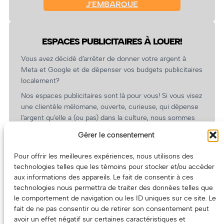
J’EMBARQUE
ESPACES PUBLICITAIRES À LOUER!
Vous avez décidé d’arrêter de donner votre argent à
Meta et Google et de dépenser vos budgets publicitaires
localement?
Nos espaces publicitaires sont là pour vous! Si vous visez
une clientèle mélomane, ouverte, curieuse, qui dépense
l’argent qu’elle a (ou pas) dans la culture, nous sommes
un partenaire de choix. En plus, on coûte pas cher!
Gérer le consentement
On prépare une grille tarifaire intéressante et on vous
revient.
Pour offrir les meilleures expériences, nous utilisons des
technologies telles que les témoins pour stocker et/ou accéder
(Oui, on va avoir des tarifs spéciaux pour vous, les
aux informations des appareils. Le fait de consentir à ces
artistes!)
technologies nous permettra de traiter des données telles que
le comportement de navigation ou les ID uniques sur ce site. Le
fait de ne pas consentir ou de retirer son consentement peut
avoir un effet négatif sur certaines caractéristiques et