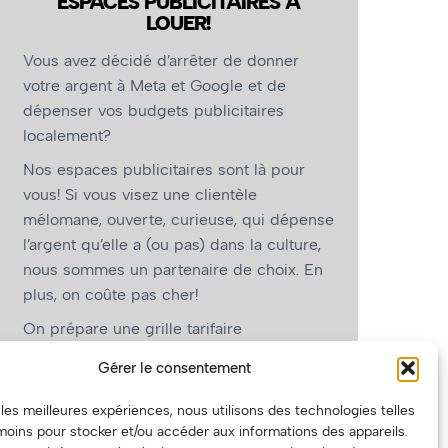
ESPACES PUBLICITAIRES À
LOUER!
Vous avez décidé d’arrêter de donner
votre argent à Meta et Google et de
dépenser vos budgets publicitaires
localement?
Nos espaces publicitaires sont là pour
vous! Si vous visez une clientèle
mélomane, ouverte, curieuse, qui dépense
l’argent qu’elle a (ou pas) dans la culture,
nous sommes un partenaire de choix. En
plus, on coûte pas cher!
On prépare une grille tarifaire
intéressante et on vous revient.
Gérer le consentement
(Oui, on va avoir des tarifs spéciaux pour
r les meilleures expériences, nous utilisons des technologies telles
vous, les artistes!)
moins pour stocker et/ou accéder aux informations des appareils.