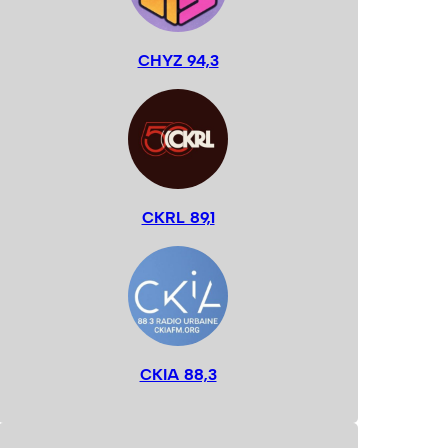
CHYZ 94,3
CKRL 89,1
CKIA 88,3