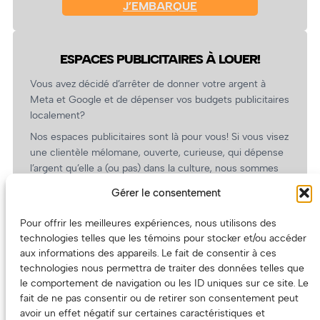
J’EMBARQUE
ESPACES PUBLICITAIRES À LOUER!
Vous avez décidé d’arrêter de donner votre argent à
Meta et Google et de dépenser vos budgets publicitaires
localement?
Nos espaces publicitaires sont là pour vous! Si vous visez
une clientèle mélomane, ouverte, curieuse, qui dépense
l’argent qu’elle a (ou pas) dans la culture, nous sommes
un partenaire de choix. En plus, on coûte pas cher!
Gérer le consentement
On prépare une grille tarifaire intéressante et on vous
revient.
Pour offrir les meilleures expériences, nous utilisons des
technologies telles que les témoins pour stocker et/ou accéder
(Oui, on va avoir des tarifs spéciaux pour vous, les
aux informations des appareils. Le fait de consentir à ces
artistes!)
technologies nous permettra de traiter des données telles que
le comportement de navigation ou les ID uniques sur ce site. Le
fait de ne pas consentir ou de retirer son consentement peut
avoir un effet négatif sur certaines caractéristiques et