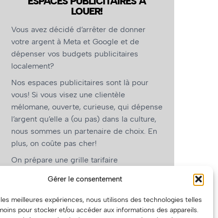
ESPACES PUBLICITAIRES À
LOUER!
Vous avez décidé d’arrêter de donner
votre argent à Meta et Google et de
dépenser vos budgets publicitaires
localement?
Nos espaces publicitaires sont là pour
vous! Si vous visez une clientèle
mélomane, ouverte, curieuse, qui dépense
l’argent qu’elle a (ou pas) dans la culture,
nous sommes un partenaire de choix. En
plus, on coûte pas cher!
On prépare une grille tarifaire
intéressante et on vous revient.
Gérer le consentement
(Oui, on va avoir des tarifs spéciaux pour
r les meilleures expériences, nous utilisons des technologies telles
vous, les artistes!)
moins pour stocker et/ou accéder aux informations des appareils.