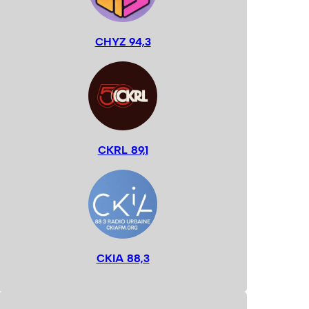
CHYZ 94,3
CKRL 89,1
CKIA 88,3