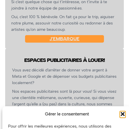
Si c’est quelque chose qui t’intéresse, on t’invite à te
joindre à notre équipe de passionné.es.
Oui, c’est 100 % bénévole. On fait ça pour le trip, aiguiser
notre plume, assouvir notre curiosité ou redonner à des
artistes qu’on aime beaucoup.
J’EMBARQUE
ESPACES PUBLICITAIRES À LOUER!
Vous avez décidé d’arrêter de donner votre argent à
Meta et Google et de dépenser vos budgets publicitaires
localement?
Nos espaces publicitaires sont là pour vous! Si vous visez
une clientèle mélomane, ouverte, curieuse, qui dépense
l’argent qu’elle a (ou pas) dans la culture, nous sommes
un partenaire de choix. En plus, on coûte pas cher!
Gérer le consentement
On prépare une grille tarifaire intéressante et on vous
revient.
Pour offrir les meilleures expériences, nous utilisons des