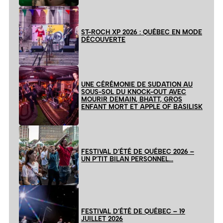
ST-ROCH XP 2026 : QUÉBEC EN MODE
DÉCOUVERTE
UNE CÉRÉMONIE DE SUDATION AU
SOUS-SOL DU KNOCK-OUT AVEC
MOURIR DEMAIN, BHATT, GROS
ENFANT MORT ET APPLE OF BASILISK
FESTIVAL D’ÉTÉ DE QUÉBEC 2026 –
UN P’TIT BILAN PERSONNEL…
FESTIVAL D’ÉTÉ DE QUÉBEC – 19
JUILLET 2026