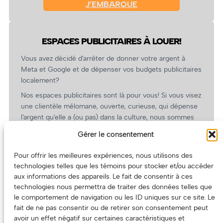
J’EMBARQUE
ESPACES PUBLICITAIRES À LOUER!
Vous avez décidé d’arrêter de donner votre argent à
Meta et Google et de dépenser vos budgets publicitaires
localement?
Nos espaces publicitaires sont là pour vous! Si vous visez
une clientèle mélomane, ouverte, curieuse, qui dépense
l’argent qu’elle a (ou pas) dans la culture, nous sommes
un partenaire de choix. En plus, on coûte pas cher!
Gérer le consentement
On prépare une grille tarifaire intéressante et on vous
revient.
Pour offrir les meilleures expériences, nous utilisons des
technologies telles que les témoins pour stocker et/ou accéder
(Oui, on va avoir des tarifs spéciaux pour vous, les
aux informations des appareils. Le fait de consentir à ces
artistes!)
technologies nous permettra de traiter des données telles que
le comportement de navigation ou les ID uniques sur ce site. Le
fait de ne pas consentir ou de retirer son consentement peut
avoir un effet négatif sur certaines caractéristiques et