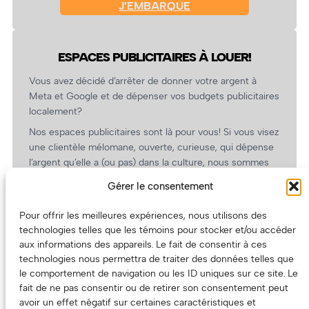
J’EMBARQUE
ESPACES PUBLICITAIRES À LOUER!
Vous avez décidé d’arrêter de donner votre argent à
Meta et Google et de dépenser vos budgets publicitaires
localement?
Nos espaces publicitaires sont là pour vous! Si vous visez
une clientèle mélomane, ouverte, curieuse, qui dépense
l’argent qu’elle a (ou pas) dans la culture, nous sommes
un partenaire de choix. En plus, on coûte pas cher!
Gérer le consentement
On prépare une grille tarifaire intéressante et on vous
revient.
Pour offrir les meilleures expériences, nous utilisons des
technologies telles que les témoins pour stocker et/ou accéder
(Oui, on va avoir des tarifs spéciaux pour vous, les
aux informations des appareils. Le fait de consentir à ces
artistes!)
technologies nous permettra de traiter des données telles que
le comportement de navigation ou les ID uniques sur ce site. Le
fait de ne pas consentir ou de retirer son consentement peut
avoir un effet négatif sur certaines caractéristiques et